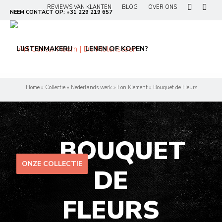
REVIEWS VAN KLANTEN
BLOG
OVER ONS
NEEM CONTACT OP:
+31 229 219 657
LIJSTENMAKERIJ
LENEN OF KOPEN?
Home
»
Collectie
»
Nederlands werk
»
Fon Klement
»
Bouquet de Fleurs
PRINTSTUDIO
ZAKELIJK
CONTACT
BOUQUET
ONZE COLLECTIE
DE
FLEURS