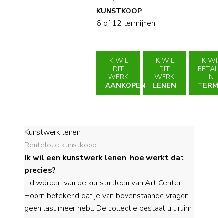
KUNSTKOOP
6 of 12 termijnen
IK WIL
IK WIL
IK WI
DIT
DIT
BETA
WERK
WERK
IN
AANKOPEN
LENEN
TERM
Kunstwerk lenen
Renteloze kunstkoop
Ik wil een kunstwerk lenen, hoe werkt dat
precies?
Lid worden van de kunstuitleen van Art Center
Hoorn betekend dat je van bovenstaande vragen
geen last meer hebt. De collectie bestaat uit ruim