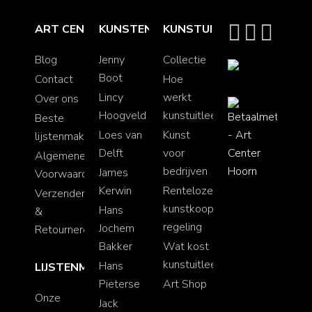
ART CENTER HOORN
KUNSTENAARS
KUNSTUITLEEN
Blog
Jenny
Collectie
Boot
Contact
Hoe
Lincy
werkt
9.5
Over ons
Hoogveld
kunstuitleen?
Beste
Loes van
Kunst
lijstenmakerij
Delft
voor
Algemene
bedrijven
James
Voorwaarden
Kerwin
Renteloze
Verzenden
kunstkoop
Hans
&
regeling
Jochem
Retourneren
Bakker
Wat kost
kunstuitleen
Hans
LIJSTENMAKERIJ
Pieterse
Art Shop
Onze
Jack