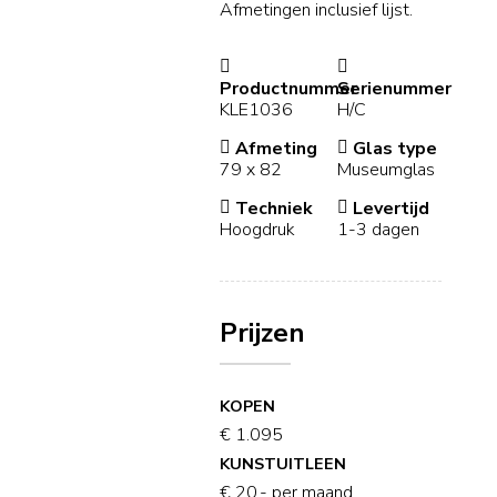
Afmetingen inclusief lijst.
Productnummer
Serienummer
KLE1036
H/C
Afmeting
Glas type
79 x 82
Museumglas
Techniek
Levertijd
Hoogdruk
1-3 dagen
Prijzen
KOPEN
€ 1.095
KUNSTUITLEEN
€ 20,- per maand