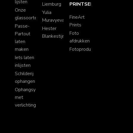
lijsten
Liemburg
PRINTSERVICE
Onze
Yulia
FineArt
glassoorten
Muravyeva
Prints
Passe-
Hester
Foto
Partout
Blankestijn
afdrukken
laten
maken
Fotoproducten
Iets laten
inlijsten
Schilderij
ophangen
Ophangsystemen
met
verlichting